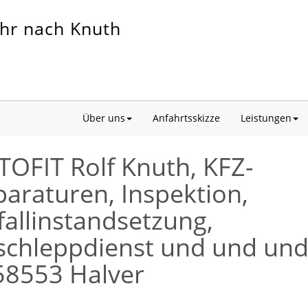
ahr nach Knuth
Über uns
Anfahrtsskizze
Leistungen
OFIT Rolf Knuth, KFZ-
araturen, Inspektion,
allinstandsetzung,
schleppdienst und und un
58553 Halver